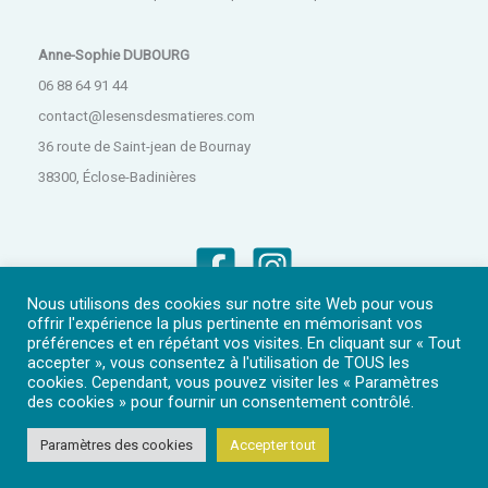
Anne-Sophie DUBOURG
06 88 64 91 44
contact@lesensdesmatieres.com
36 route de Saint-jean de Bournay
38300, Éclose-Badinières
Nous utilisons des cookies sur notre site Web pour vous
offrir l'expérience la plus pertinente en mémorisant vos
préférences et en répétant vos visites. En cliquant sur « Tout
accepter », vous consentez à l'utilisation de TOUS les
cookies. Cependant, vous pouvez visiter les « Paramètres
Mentions légales
•
Gestion des cookies
•
CGV
des cookies » pour fournir un consentement contrôlé.
Paramètres des cookies
Accepter tout
Copyright © 2026 • Le Sens des Matières