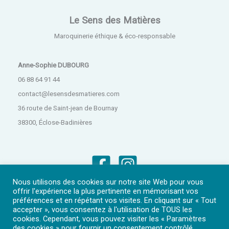
Le Sens des Matières
Maroquinerie éthique & éco-responsable
Anne-Sophie DUBOURG
06 88 64 91 44
contact@lesensdesmatieres.com
36 route de Saint-jean de Bournay
38300, Éclose-Badinières
Nous utilisons des cookies sur notre site Web pour vous
offrir l'expérience la plus pertinente en mémorisant vos
préférences et en répétant vos visites. En cliquant sur « Tout
accepter », vous consentez à l'utilisation de TOUS les
cookies. Cependant, vous pouvez visiter les « Paramètres
Mentions légales
•
Gestion des cookies
•
CGV
des cookies » pour fournir un consentement contrôlé.